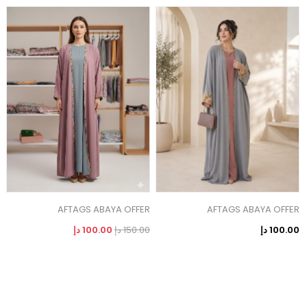
AFTAGS ABAYA OFFER
AFTAGS ABAYA OFFER
ص
100.00 دإ
150.00 دإ
100.00 دإ
0