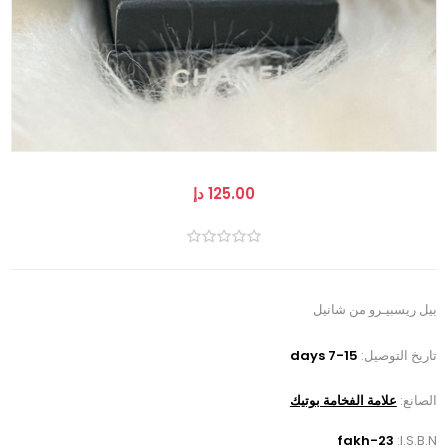
125.00 دإ
بيل ريسبيـرو من شانيل
تاريخ التوصيل:
7-15 days
الصانع:
علامة الفخامة بوتيك
fakh-23
I.S.B.N: