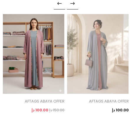
AFTAGS ABAYA OFFER
AFTAGS ABAYA OFFER
ص
100.00 دإ
150.00 دإ
100.00 دإ
0